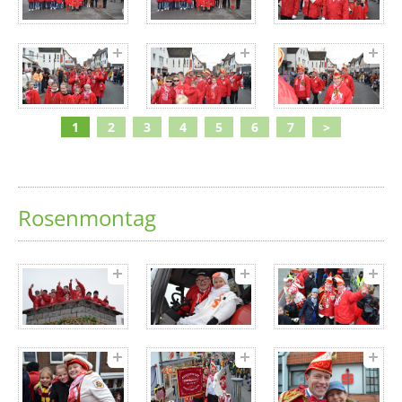
1
2
3
4
5
6
7
>
Rosenmontag