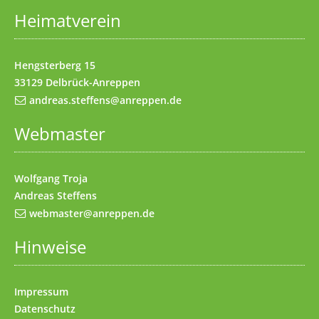
Heimatverein
Impressum
(Access key 8)
Kontakt
(Access key 9)
Hengsterberg 15
33129 Delbrück-Anreppen
andreas.steffens@anreppen.de
Webmaster
Wolfgang Troja
Andreas Steffens
webmaster@anreppen.de
Hinweise
Impressum
Datenschutz