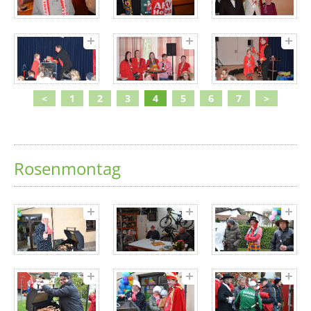
<
1
2
3
4
5
6
7
>
Rosenmontag