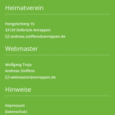
Heimatverein
Impressum
(Access key 8)
Kontakt
(Access key 9)
Hengsterberg 15
33129 Delbrück-Anreppen
andreas.steffens@anreppen.de
Webmaster
Wolfgang Troja
Andreas Steffens
webmaster@anreppen.de
Hinweise
Impressum
Datenschutz