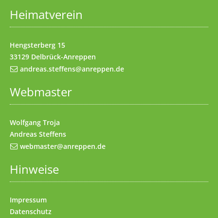
Heimatverein
Impressum
(Access key 8)
Kontakt
(Access key 9)
Hengsterberg 15
33129 Delbrück-Anreppen
andreas.steffens@anreppen.de
Webmaster
Wolfgang Troja
Andreas Steffens
webmaster@anreppen.de
Hinweise
Impressum
Datenschutz