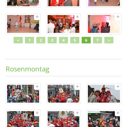
<
1
2
3
4
5
6
7
>
Rosenmontag