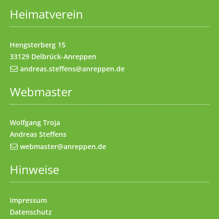
Heimatverein
Impressum
(Access key 8)
Kontakt
(Access key 9)
Hengsterberg 15
33129 Delbrück-Anreppen
andreas.steffens@anreppen.de
Webmaster
Wolfgang Troja
Andreas Steffens
webmaster@anreppen.de
Hinweise
Impressum
Datenschutz