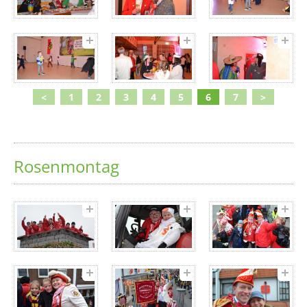
<
1
2
3
4
5
6
7
>
Rosenmontag