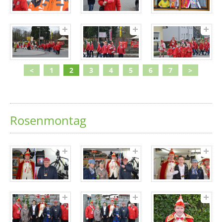
<
1
2
3
4
5
6
7
>
Rosenmontag