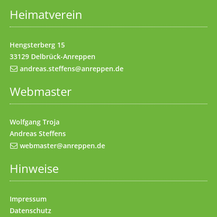
Heimatverein
Impressum
(Access key 8)
Kontakt
(Access key 9)
Hengsterberg 15
33129 Delbrück-Anreppen
andreas.steffens@anreppen.de
Webmaster
Wolfgang Troja
Andreas Steffens
webmaster@anreppen.de
Hinweise
Impressum
Datenschutz