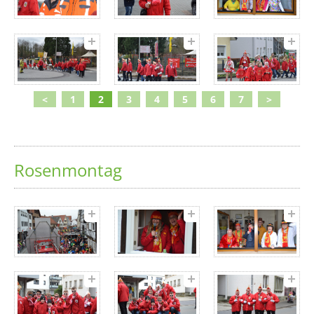
<
1
2
3
4
5
6
7
>
Rosenmontag