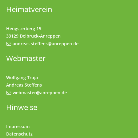
Heimatverein
Impressum
(Access key 8)
Kontakt
(Access key 9)
Hengsterberg 15
33129 Delbrück-Anreppen
andreas.steffens@anreppen.de
Webmaster
Wolfgang Troja
Andreas Steffens
webmaster@anreppen.de
Hinweise
Impressum
Datenschutz