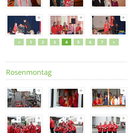
<
1
2
3
4
5
6
7
>
Rosenmontag