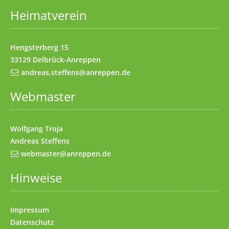
Heimatverein
Impressum
(Access key 8)
Kontakt
(Access key 9)
Hengsterberg 15
33129 Delbrück-Anreppen
andreas.steffens@anreppen.de
Webmaster
Wolfgang Troja
Andreas Steffens
webmaster@anreppen.de
Hinweise
Impressum
Datenschutz