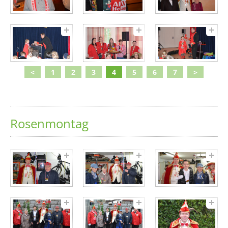
<
1
2
3
4
5
6
7
>
Rosenmontag