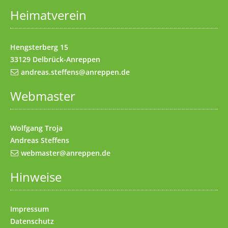
Heimatverein
Impressum
(Access key 8)
Kontakt
(Access key 9)
Hengsterberg 15
33129 Delbrück-Anreppen
andreas.steffens@anreppen.de
Webmaster
Wolfgang Troja
Andreas Steffens
webmaster@anreppen.de
Hinweise
Impressum
Datenschutz