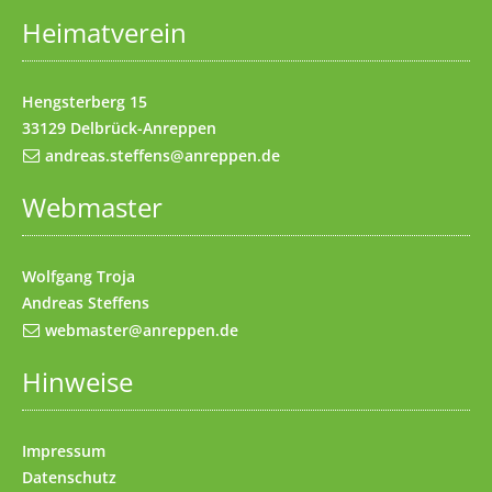
Heimatverein
Impressum
(Access key 8)
Kontakt
(Access key 9)
Hengsterberg 15
33129 Delbrück-Anreppen
andreas.steffens@anreppen.de
Webmaster
Wolfgang Troja
Andreas Steffens
webmaster@anreppen.de
Hinweise
Impressum
Datenschutz