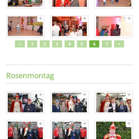
<
1
2
3
4
5
6
7
>
Rosenmontag