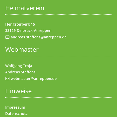
Heimatverein
Impressum
(Access key 8)
Kontakt
(Access key 9)
Hengsterberg 15
33129 Delbrück-Anreppen
andreas.steffens@anreppen.de
Webmaster
Wolfgang Troja
Andreas Steffens
webmaster@anreppen.de
Hinweise
Impressum
Datenschutz