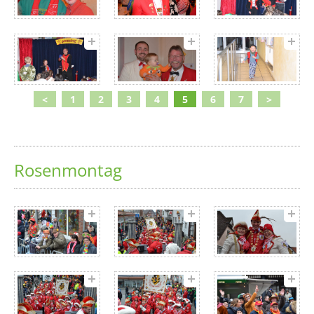
<
1
2
3
4
5
6
7
>
Rosenmontag