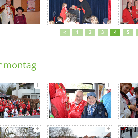
<
1
2
3
4
5
nmontag