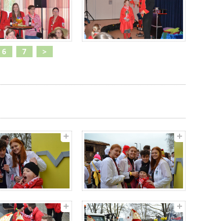
6
7
>