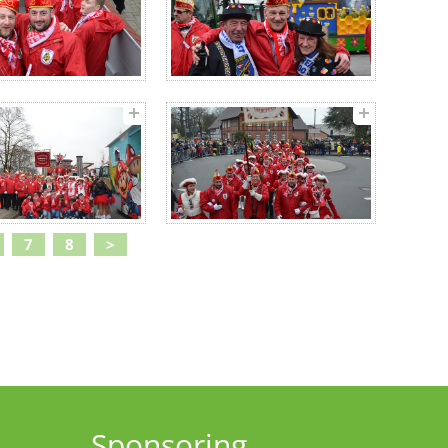
7
8
>
Sponsoring