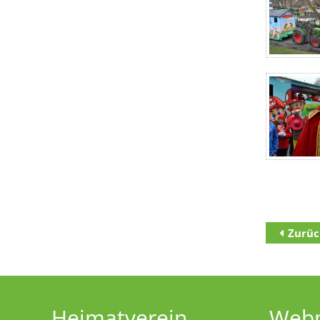
Zurüc
Zum Inha
Zur Haupt
Zur Unter
Heimatverein
Web