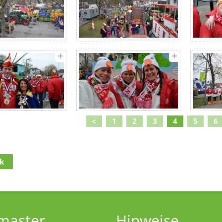
<
1
2
3
4
5
6
k
lt
(Access key c)
navigation
(Access key h)
navigation
(Access key u)
master
Hinweise