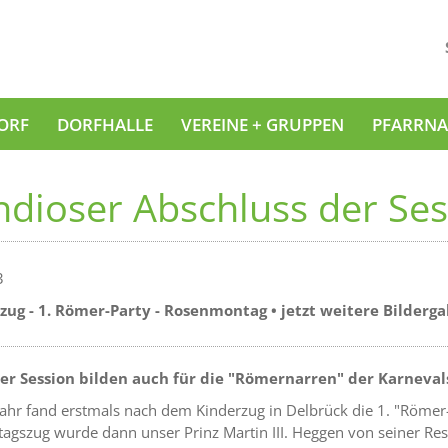
ORF
DORFHALLE
VEREINE + GRUPPEN
PFARRNA
dioser Abschluss der Se
3
ug - 1. Römer-Party - Rosenmontag • jetzt weitere Bilderga
der Session bilden auch für die "Römernarren" der Karnev
Jahr fand erstmals nach dem Kinderzug in Delbrück die 1. "Römer-P
gszug wurde dann unser Prinz Martin III. Heggen von seiner Res