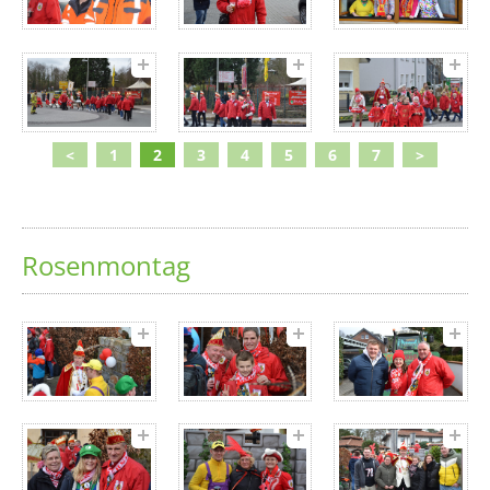
<
1
2
3
4
5
6
7
>
Rosenmontag