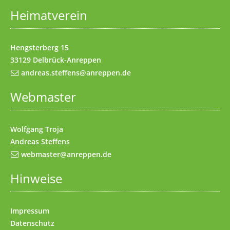
Heimatverein
Impressum
(Access key 8)
Kontakt
(Access key 9)
Hengsterberg 15
33129 Delbrück-Anreppen
andreas.steffens@anreppen.de
Webmaster
Wolfgang Troja
Andreas Steffens
webmaster@anreppen.de
Hinweise
Impressum
Datenschutz