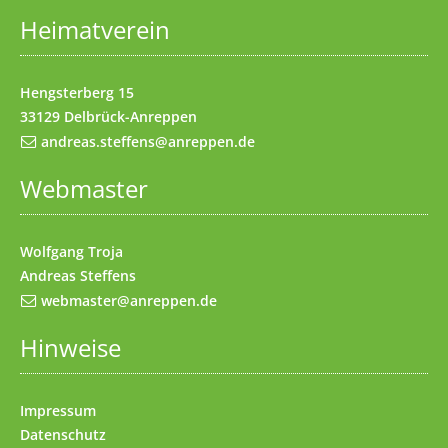
Heimatverein
Impressum
(Access key 8)
Kontakt
(Access key 9)
Hengsterberg 15
33129 Delbrück-Anreppen
andreas.steffens@anreppen.de
Webmaster
Wolfgang Troja
Andreas Steffens
webmaster@anreppen.de
Hinweise
Impressum
Datenschutz