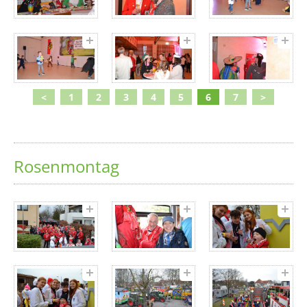
<
1
2
3
4
5
6
7
>
Rosenmontag