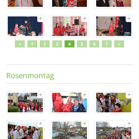
<
1
2
3
4
5
6
7
>
Rosenmontag