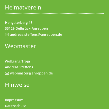
Heimatverein
Impressum
(Access key 8)
Kontakt
(Access key 9)
Hengsterberg 15
33129 Delbrück-Anreppen
andreas.steffens@anreppen.de
Webmaster
Wolfgang Troja
Andreas Steffens
webmaster@anreppen.de
Hinweise
Impressum
Datenschutz