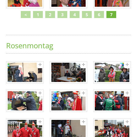
<
1
2
3
4
5
6
7
Rosenmontag