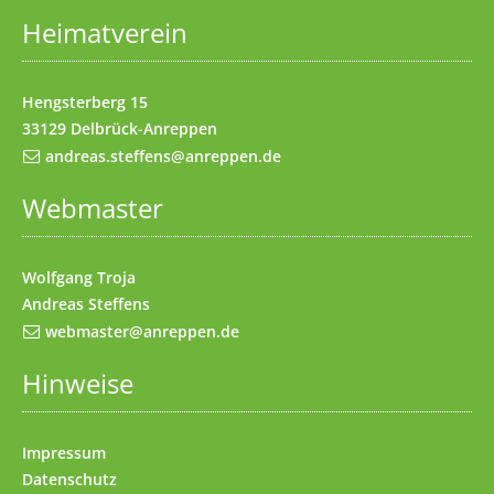
Heimatverein
Impressum
(Access key 8)
Kontakt
(Access key 9)
Hengsterberg 15
33129 Delbrück-Anreppen
andreas.steffens@anreppen.de
Webmaster
Wolfgang Troja
Andreas Steffens
webmaster@anreppen.de
Hinweise
Impressum
Datenschutz