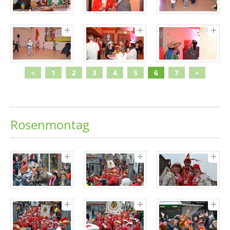
<
1
2
3
4
5
6
7
>
Rosenmontag