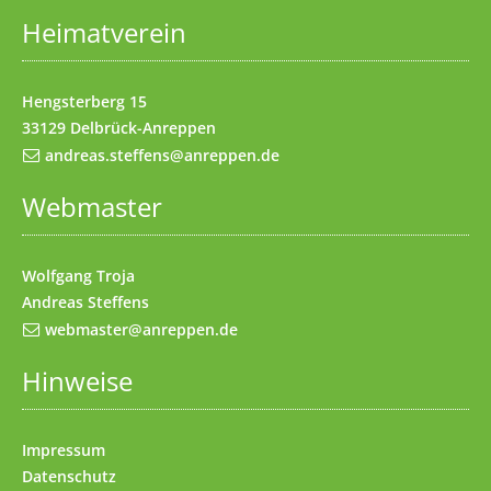
Heimatverein
Impressum
(Access key 8)
Kontakt
(Access key 9)
Hengsterberg 15
33129 Delbrück-Anreppen
andreas.steffens@anreppen.de
Webmaster
Wolfgang Troja
Andreas Steffens
webmaster@anreppen.de
Hinweise
Impressum
Datenschutz