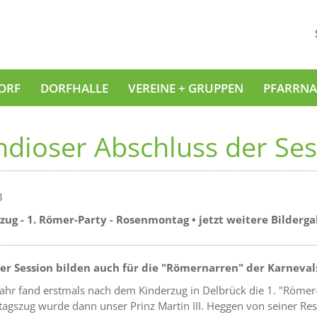
ORF
DORFHALLE
VEREINE + GRUPPEN
PFARRNA
dioser Abschluss der Se
3
ug - 1. Römer-Party - Rosenmontag • jetzt weitere Bilderga
der Session bilden auch für die "Römernarren" der Karnev
Jahr fand erstmals nach dem Kinderzug in Delbrück die 1. "Römer-P
gszug wurde dann unser Prinz Martin III. Heggen von seiner Res