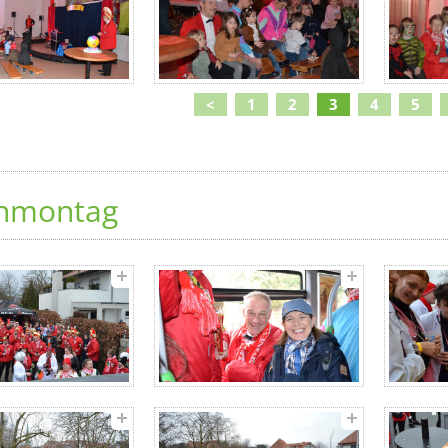
<
1
2
3
4
5
nmontag