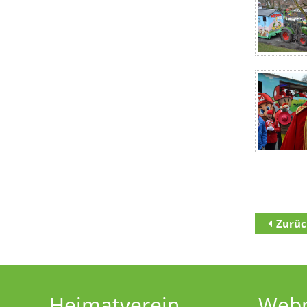
Zurüc
Zum Inha
Zur Haupt
Zur Unter
Heimatverein
Web