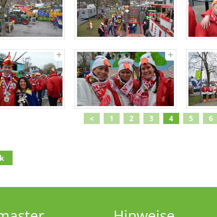
<
1
2
3
4
5
6
k
lt
(Access key c)
navigation
(Access key h)
navigation
(Access key u)
master
Hinweise