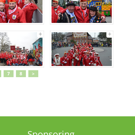
7
8
>
Sponsoring