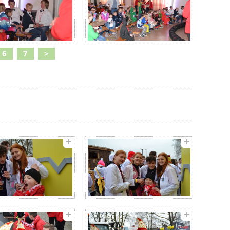
6
7
>