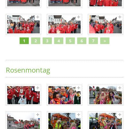
1
2
3
4
5
6
7
>
Rosenmontag