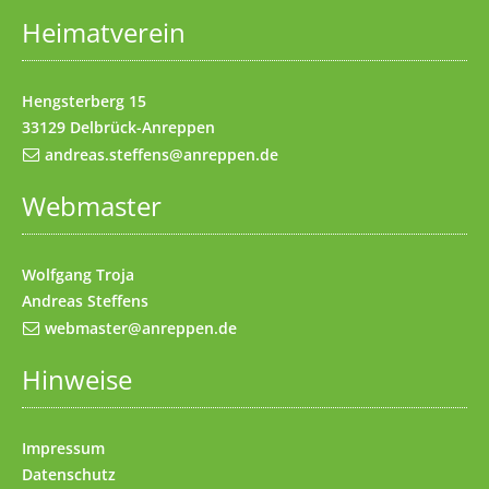
Heimatverein
Impressum
(Access key 8)
Kontakt
(Access key 9)
Hengsterberg 15
33129 Delbrück-Anreppen
andreas.steffens@anreppen.de
Webmaster
Wolfgang Troja
Andreas Steffens
webmaster@anreppen.de
Hinweise
Impressum
Datenschutz