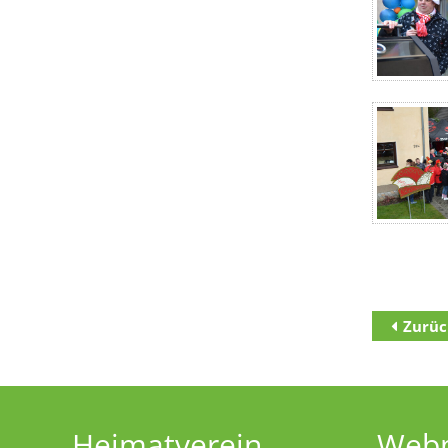
Zurüc
Zum Inha
Zur Haupt
Zur Unter
Heimatverein
Web