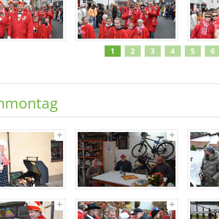
1
2
3
4
5
6
nmontag