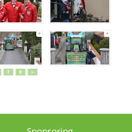
7
8
>
Sponsoring