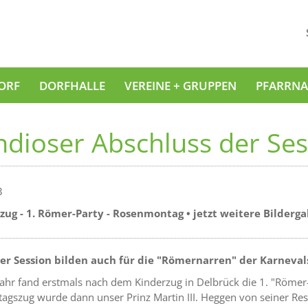
ORF
DORFHALLE
VEREINE + GRUPPEN
PFARRNA
dioser Abschluss der Se
3
ug - 1. Römer-Party - Rosenmontag • jetzt weitere Bilderga
der Session bilden auch für die "Römernarren" der Karnev
Jahr fand erstmals nach dem Kinderzug in Delbrück die 1. "Römer-P
gszug wurde dann unser Prinz Martin III. Heggen von seiner Res