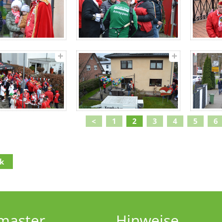
<
1
2
3
4
5
6
k
lt
(Access key c)
navigation
(Access key h)
navigation
(Access key u)
master
Hinweise