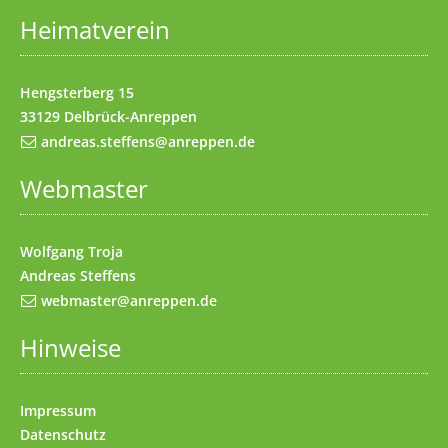
Heimatverein
Impressum
(Access key 8)
Kontakt
(Access key 9)
Hengsterberg 15
33129 Delbrück-Anreppen
andreas.steffens@anreppen.de
Webmaster
Wolfgang Troja
Andreas Steffens
webmaster@anreppen.de
Hinweise
Impressum
Datenschutz