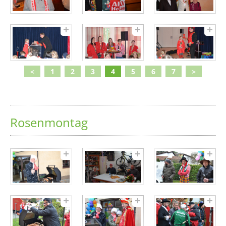
<
1
2
3
4
5
6
7
>
Rosenmontag