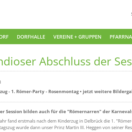
ORF
DORFHALLE
VEREINE + GRUPPEN
PFARRNA
dioser Abschluss der Se
3
ug - 1. Römer-Party - Rosenmontag • jetzt weitere Bilderga
der Session bilden auch für die "Römernarren" der Karnev
Jahr fand erstmals nach dem Kinderzug in Delbrück die 1. "Römer-P
gszug wurde dann unser Prinz Martin III. Heggen von seiner Res