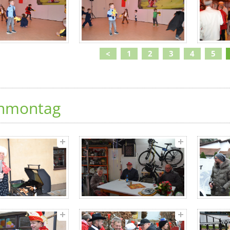
<
1
2
3
4
5
nmontag