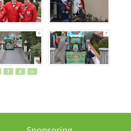
7
8
>
Sponsoring