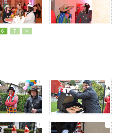
6
7
>