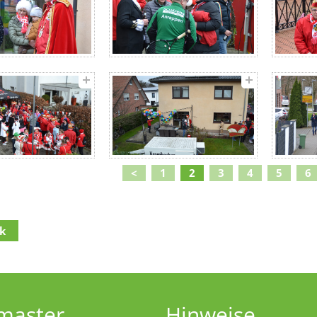
<
1
2
3
4
5
6
k
lt
(Access key c)
navigation
(Access key h)
navigation
(Access key u)
master
Hinweise