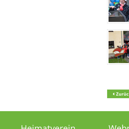
Zurüc
Zum Inha
Zur Haupt
Zur Unter
Heimatverein
Web