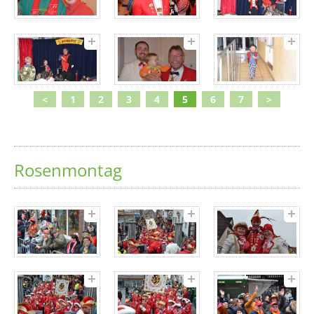
<
1
2
3
4
5
6
7
>
Rosenmontag