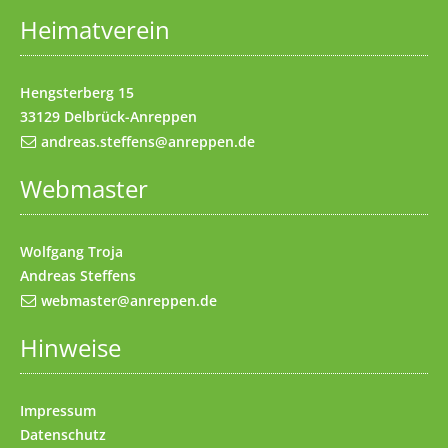
Heimatverein
Impressum
(Access key 8)
Kontakt
(Access key 9)
Hengsterberg 15
33129 Delbrück-Anreppen
andreas.steffens@anreppen.de
Webmaster
Wolfgang Troja
Andreas Steffens
webmaster@anreppen.de
Hinweise
Impressum
Datenschutz