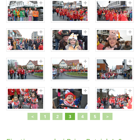
<
1
2
3
4
5
>