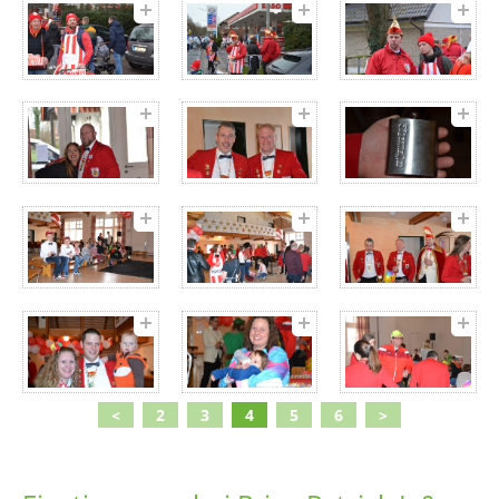
<
2
3
4
5
6
>