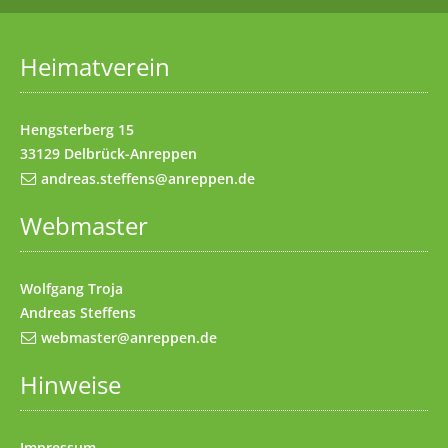
Startseite
(Access key 1)
Datenschutz
(Access key 7)
Heimatverein
Impressum
(Access key 8)
Kontakt
(Access key 9)
Hengsterberg 15
33129 Delbrück-Anreppen
andreas.steffens@anreppen.de
Webmaster
Wolfgang Troja
Andreas Steffens
webmaster@anreppen.de
Hinweise
Impressum