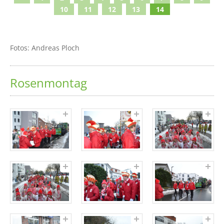
10
11
12
13
14
Fotos: Andreas Ploch
Rosenmontag