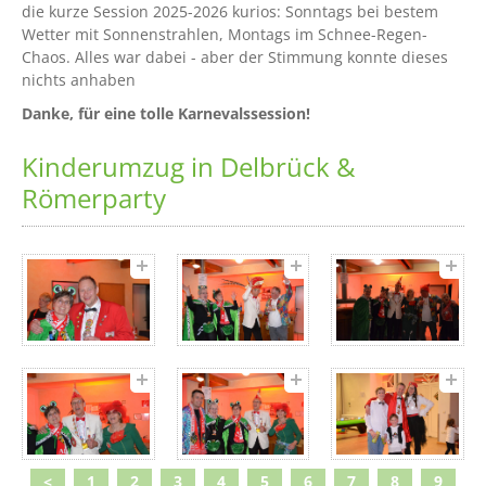
die kurze Session 2025-2026 kurios: Sonntags bei bestem
Wetter mit Sonnenstrahlen, Montags im Schnee-Regen-
Chaos. Alles war dabei - aber der Stimmung konnte dieses
nichts anhaben
Danke, für eine tolle Karnevalssession!
Kinderumzug in Delbrück &
Römerparty
<
1
2
3
4
5
6
7
8
9