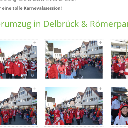
 eine tolle Karnevalssession!
erumzug in Delbrück & Römerpa