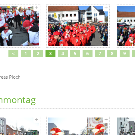
<
1
2
3
4
5
6
7
8
9
reas Ploch
nmontag