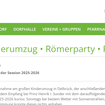
ORF
DORFHALLE
VEREINE + GRUPPEN
PFARRNA
derumzug • Römerparty •
6
 der Session 2025-2026
ilnahme am großen Kinderumzug in Delbrück, der anschließenden
h dem Empfang bei Prinz Henrik I. Sunder mit dem darauffolgen
25-2026 kurios: Sonntags bei bestem Wetter mit Sonnenstrahlen,
timmung konnte dieses nichts anhaben