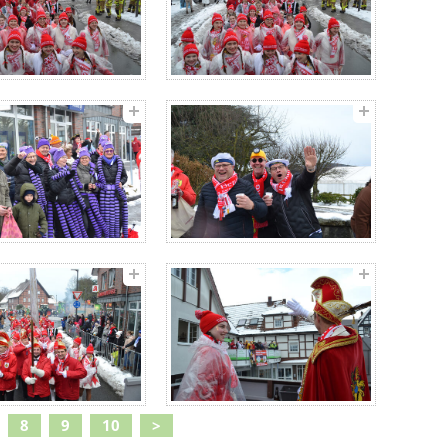
8
9
10
>