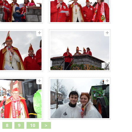
8
9
10
>