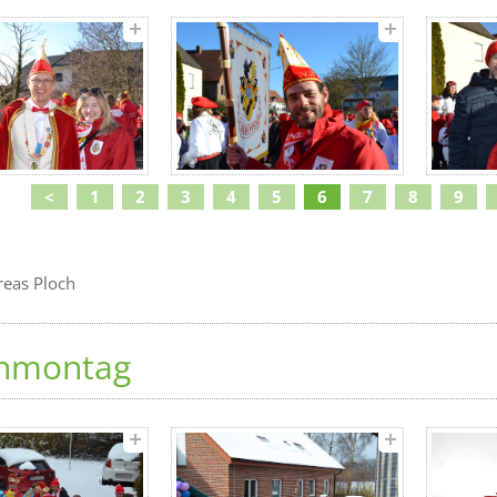
<
1
2
3
4
5
6
7
8
9
reas Ploch
nmontag