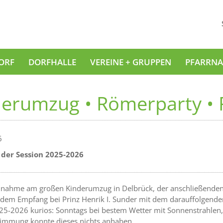
ORF
DORFHALLE
VEREINE + GRUPPEN
PFARRNA
derumzug • Römerparty •
6
 der Session 2025-2026
ilnahme am großen Kinderumzug in Delbrück, der anschließenden
h dem Empfang bei Prinz Henrik I. Sunder mit dem darauffolgen
25-2026 kurios: Sonntags bei bestem Wetter mit Sonnenstrahlen,
timmung konnte dieses nichts anhaben