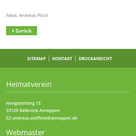
Fotos: Andreas Ploch
Zurück
Zum Inhalt
(Access key c)
Zur Hauptnavigation
(Access key h)
Zur Unternavigation
SITEMAP
(Access key u)
KONTAKT
DRUCKANSICHT
Startseite
(Access key 1)
Datenschutz
(Access key 7)
Heimatverein
Impressum
(Access key 8)
Kontakt
(Access key 9)
Hengsterberg 15
33129 Delbrück-Anreppen
andreas.steffens@anreppen.de
Webmaster