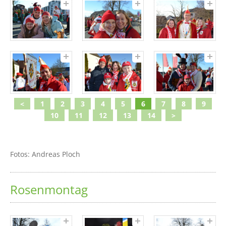
<
1
2
3
4
5
6
7
8
9
10
11
12
13
14
>
Fotos: Andreas Ploch
Rosenmontag