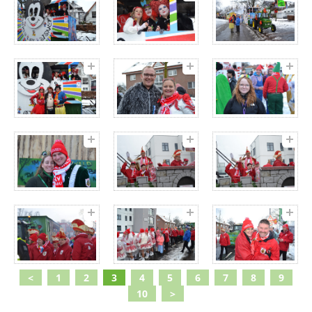
<
1
2
3
4
5
6
7
8
9
10
>