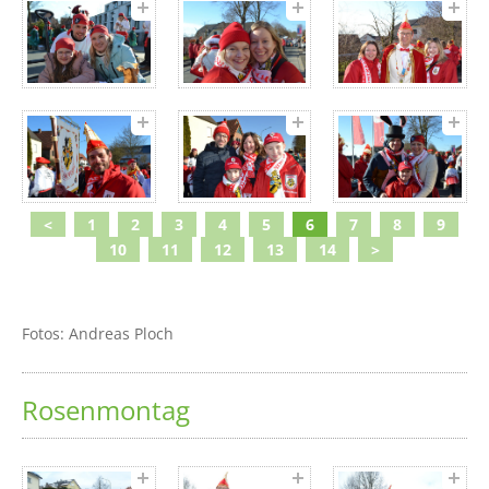
<
1
2
3
4
5
6
7
8
9
10
11
12
13
14
>
Fotos: Andreas Ploch
Rosenmontag