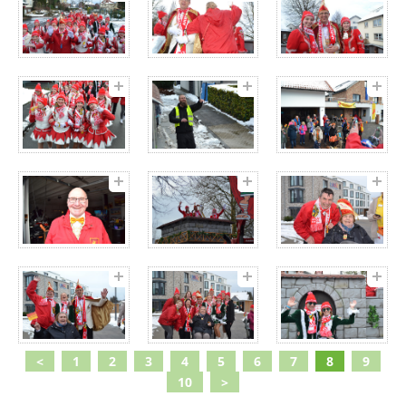
<
1
2
3
4
5
6
7
8
9
10
>