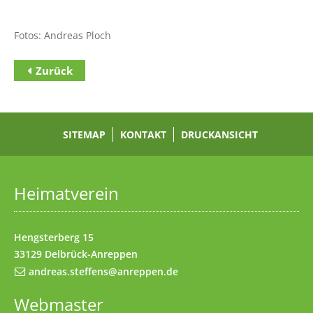
Fotos: Andreas Ploch
Zurück
Zum Inhalt
(Access key c)
Zur Hauptnavigation
(Access key h)
Zur Unternavigation
SITEMAP
(Access key u)
KONTAKT
DRUCKANSICHT
Startseite
(Access key 1)
Datenschutz
(Access key 7)
Heimatverein
Impressum
(Access key 8)
Kontakt
(Access key 9)
Hengsterberg 15
33129 Delbrück-Anreppen
andreas.steffens@anreppen.de
Webmaster