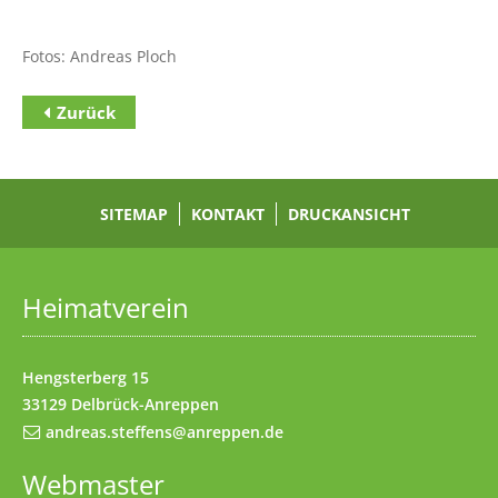
Fotos: Andreas Ploch
Zurück
Zum Inhalt
(Access key c)
Zur Hauptnavigation
(Access key h)
Zur Unternavigation
SITEMAP
(Access key u)
KONTAKT
DRUCKANSICHT
Startseite
(Access key 1)
Datenschutz
(Access key 7)
Heimatverein
Impressum
(Access key 8)
Kontakt
(Access key 9)
Hengsterberg 15
33129 Delbrück-Anreppen
andreas.steffens@anreppen.de
Webmaster