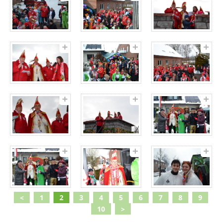
<
1
2
3
4
5
6
7
8
9
10
>