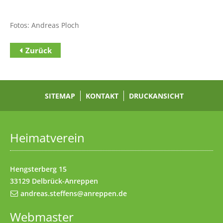
Fotos: Andreas Ploch
Zurück
Zum Inhalt
(Access key c)
Zur Hauptnavigation
(Access key h)
Zur Unternavigation
SITEMAP
(Access key u)
KONTAKT
DRUCKANSICHT
Startseite
(Access key 1)
Datenschutz
(Access key 7)
Heimatverein
Impressum
(Access key 8)
Kontakt
(Access key 9)
Hengsterberg 15
33129 Delbrück-Anreppen
andreas.steffens@anreppen.de
Webmaster