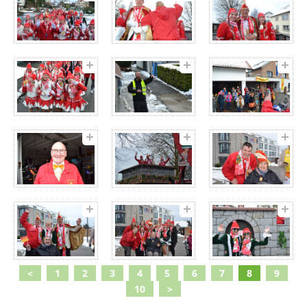
<
1
2
3
4
5
6
7
8
9
10
>