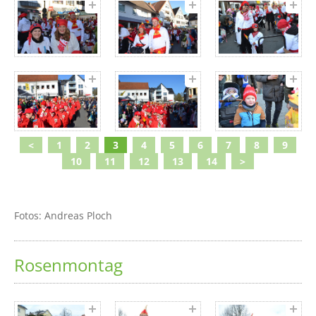
<
1
2
3
4
5
6
7
8
9
10
11
12
13
14
>
Fotos: Andreas Ploch
Rosenmontag