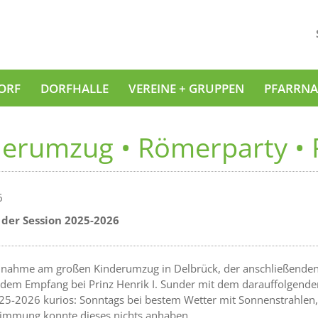
ORF
DORFHALLE
VEREINE + GRUPPEN
PFARRNA
derumzug • Römerparty •
6
 der Session 2025-2026
ilnahme am großen Kinderumzug in Delbrück, der anschließenden
h dem Empfang bei Prinz Henrik I. Sunder mit dem darauffolgen
25-2026 kurios: Sonntags bei bestem Wetter mit Sonnenstrahlen,
timmung konnte dieses nichts anhaben