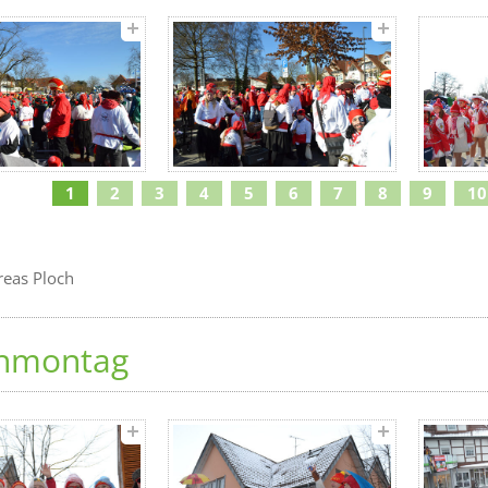
1
2
3
4
5
6
7
8
9
10
reas Ploch
nmontag