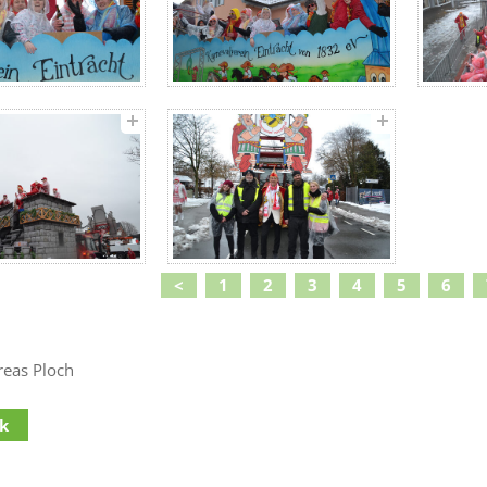
<
1
2
3
4
5
6
reas Ploch
k
lt
(Access key c)