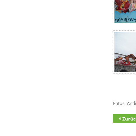
Fotos: And
Zurüc
Zum Inha