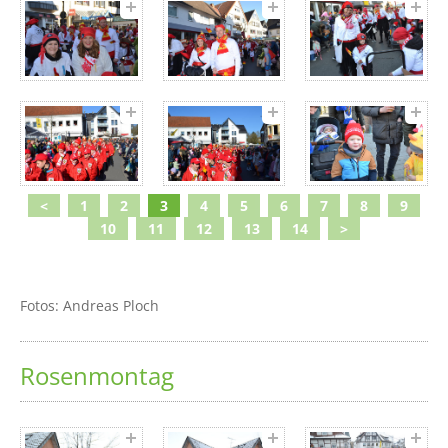
<
1
2
3
4
5
6
7
8
9
10
11
12
13
14
>
Fotos: Andreas Ploch
Rosenmontag