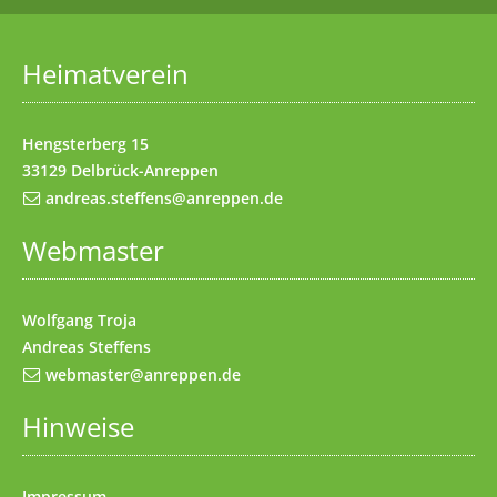
Startseite
(Access key 1)
Datenschutz
(Access key 7)
Heimatverein
Impressum
(Access key 8)
Kontakt
(Access key 9)
Hengsterberg 15
33129 Delbrück-Anreppen
andreas.steffens@anreppen.de
Webmaster
Wolfgang Troja
Andreas Steffens
webmaster@anreppen.de
Hinweise
Impressum