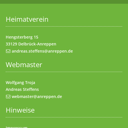
Startseite
(Access key 1)
Datenschutz
(Access key 7)
Heimatverein
Impressum
(Access key 8)
Kontakt
(Access key 9)
Hengsterberg 15
33129 Delbrück-Anreppen
andreas.steffens@anreppen.de
Webmaster
Wolfgang Troja
Andreas Steffens
webmaster@anreppen.de
Hinweise
Impressum