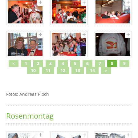
<
1
2
3
4
5
6
7
8
9
10
11
12
13
14
>
Fotos: Andreas Ploch
Rosenmontag