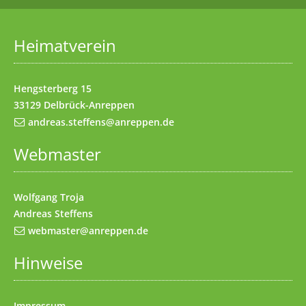
Startseite
(Access key 1)
Datenschutz
(Access key 7)
Heimatverein
Impressum
(Access key 8)
Kontakt
(Access key 9)
Hengsterberg 15
33129 Delbrück-Anreppen
andreas.steffens@anreppen.de
Webmaster
Wolfgang Troja
Andreas Steffens
webmaster@anreppen.de
Hinweise
Impressum