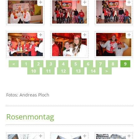
<
1
2
3
4
5
6
7
8
9
10
11
12
13
14
>
Fotos: Andreas Ploch
Rosenmontag