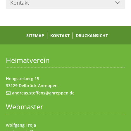
Kontakt
Zum Inhalt
(Access key c)
Zur Hauptnavigation
(Access key h)
Zur Unternavigation
SITEMAP
(Access key u)
KONTAKT
DRUCKANSICHT
Startseite
(Access key 1)
Datenschutz
(Access key 7)
Heimatverein
Impressum
(Access key 8)
Kontakt
(Access key 9)
Hengsterberg 15
33129 Delbrück-Anreppen
andreas.steffens@anreppen.de
Webmaster
Wolfgang Troja