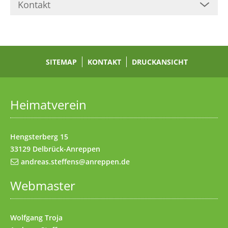
Kontakt
Zum Inhalt
(Access key c)
Zur Hauptnavigation
(Access key h)
Zur Unternavigation
SITEMAP
(Access key u)
KONTAKT
DRUCKANSICHT
Startseite
(Access key 1)
Datenschutz
(Access key 7)
Heimatverein
Impressum
(Access key 8)
Kontakt
(Access key 9)
Hengsterberg 15
33129 Delbrück-Anreppen
andreas.steffens@anreppen.de
Webmaster
Wolfgang Troja