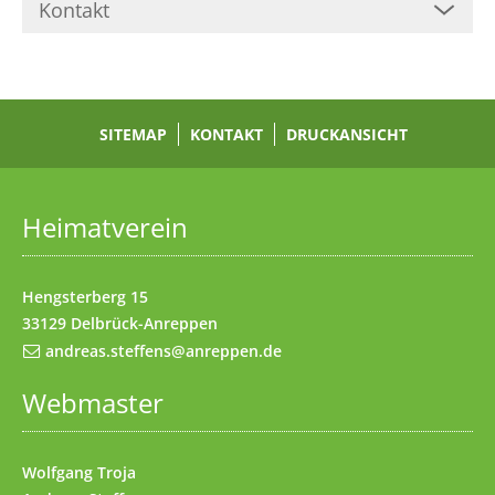
Kontakt
Zum Inhalt
(Access key c)
Zur Hauptnavigation
(Access key h)
Zur Unternavigation
SITEMAP
(Access key u)
KONTAKT
DRUCKANSICHT
Startseite
(Access key 1)
Datenschutz
(Access key 7)
Heimatverein
Impressum
(Access key 8)
Kontakt
(Access key 9)
Hengsterberg 15
33129 Delbrück-Anreppen
andreas.steffens@anreppen.de
Webmaster
Wolfgang Troja