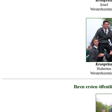
Kronprin
Josef
Westerhorst
Kronprin
Hubertus
Westerhorst
Ihren ersten öffent