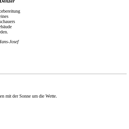
 Denzer
orbereitung
eines
schauers
Gebäude
den.
Hans-Josef
ten mit der Sonne um die Wette.