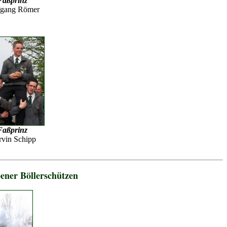
Faßprinz
fgang Römer
Faßprinz
vin Schipp
pener Böllerschützen