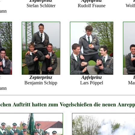
z
Zepterprinz
Apfelprinz
Stefan Schlüter
Rudolf Fraune
Wol
mann
z
Zepterprinz
Apfelprinz
Benjamin Schipp
Lars Pöppel
Mar
mann
lichen Auftritt hatten zum Vogelschießen die neuen Anrep