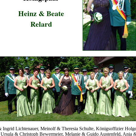
Heinz & Beate
Relard
 Ingrid Lichtenauer, Meinolf & Theresia Schulte, Königsoffizier Holg
, Ursula & Christoph Bewermeier, Melanie & Guido Austenfeld, Anja &