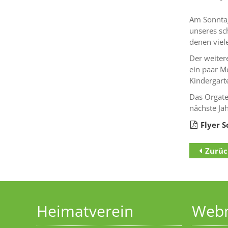
Am Sonntag
unseres sc
denen viel
Der weiter
ein paar M
Kindergart
Das Orgate
nächste Jah
Flyer 
Zurüc
Zum Inha
Zur Haupt
Zur Unter
Heimatverein
Web
Startseite
Datensch