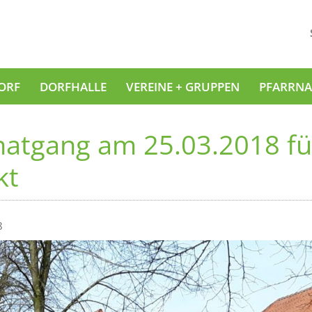
ORF
DORFHALLE
VEREINE + GRUPPEN
PFARRNA
natgang am 25.03.2018 fü
kt
8