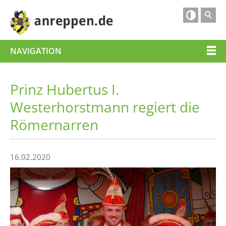

NAVIGATION
Prinz Hubertus I.
Westerhorstmann regiert die
Römernarren
16.02.2020