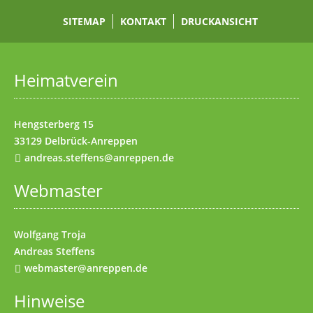
Zur Hauptnavigation
(Access key h)
Zur Unternavigation
SITEMAP
(Access key u)
KONTAKT
DRUCKANSICHT
Startseite
(Access key 1)
Datenschutz
(Access key 7)
Heimatverein
Impressum
(Access key 8)
Kontakt
(Access key 9)
Hengsterberg 15
33129 Delbrück-Anreppen
andreas.steffens@anreppen.de
Webmaster
Wolfgang Troja
Andreas Steffens
webmaster@anreppen.de
Hinweise