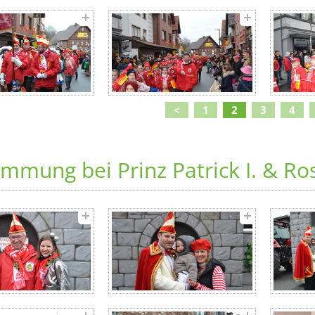
<
1
2
3
4
immung bei Prinz Patrick I. & 