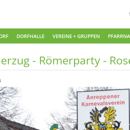
ORF
DORFHALLE
VEREINE + GRUPPEN
PFARRNA
derzug - Römerparty - Ro
4