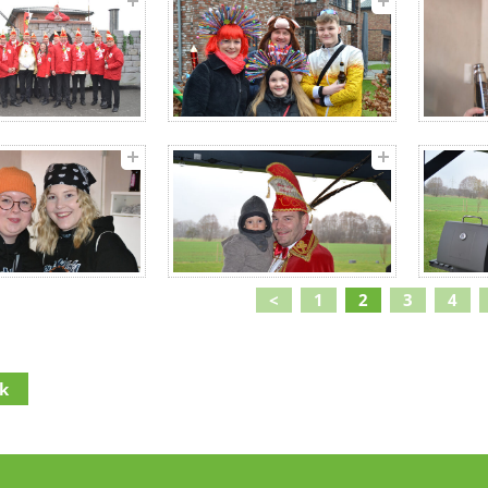
<
1
2
3
4
k
lt
(Access key c)
navigation
(Access key h)