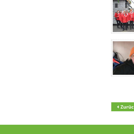
Zurüc
Zum Inha
Zur Haupt