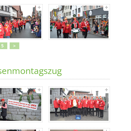
5
>
Rosenmontagszug