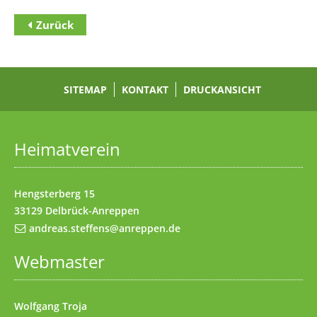
Zurück
Zum Inhalt
(Access key c)
Zur Hauptnavigation
(Access key h)
Zur Unternavigation
SITEMAP
(Access key u)
KONTAKT
DRUCKANSICHT
Startseite
(Access key 1)
Datenschutz
(Access key 7)
Heimatverein
Impressum
(Access key 8)
Kontakt
(Access key 9)
Hengsterberg 15
33129 Delbrück-Anreppen
andreas.steffens@anreppen.de
Webmaster
Wolfgang Troja