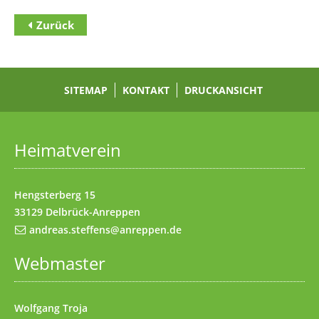
Zurück
Zum Inhalt
(Access key c)
Zur Hauptnavigation
(Access key h)
Zur Unternavigation
SITEMAP
(Access key u)
KONTAKT
DRUCKANSICHT
Startseite
(Access key 1)
Datenschutz
(Access key 7)
Heimatverein
Impressum
(Access key 8)
Kontakt
(Access key 9)
Hengsterberg 15
33129 Delbrück-Anreppen
andreas.steffens@anreppen.de
Webmaster
Wolfgang Troja