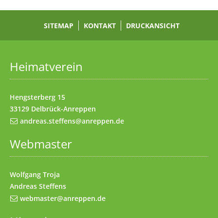
Zur Hauptnavigation
(Access key h)
Zur Unternavigation
SITEMAP
(Access key u)
KONTAKT
DRUCKANSICHT
Startseite
(Access key 1)
Datenschutz
(Access key 7)
Heimatverein
Impressum
(Access key 8)
Kontakt
(Access key 9)
Hengsterberg 15
33129 Delbrück-Anreppen
andreas.steffens@anreppen.de
Webmaster
Wolfgang Troja
Andreas Steffens
webmaster@anreppen.de