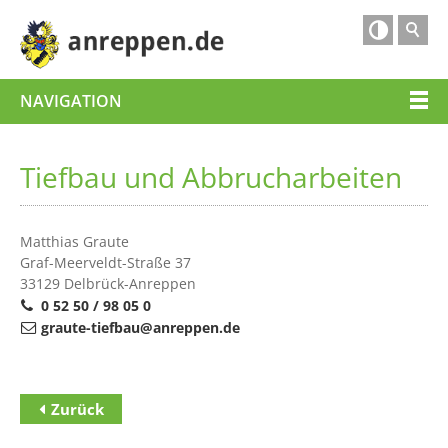

NAVIGATION
Tiefbau und Abbrucharbeiten
Matthias Graute
Graf-Meerveldt-Straße 37
33129 Delbrück-Anreppen
0 52 50 / 98 05 0
graute-tiefbau
@
anreppen.de
Zurück
Zum Inhalt
(Access key c)