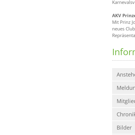
Karnevalsve
AKV Prinz
Mit Prinz J
neues Club
Repräsenta
Infor
Ansteh
Meldu
Mitglie
Chroni
Bilder