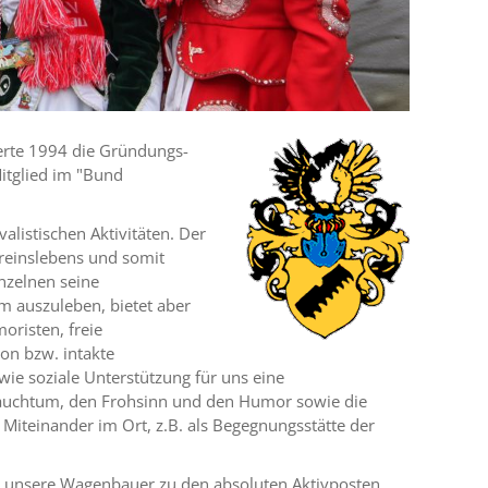
erte 1994 die Gründungs-
Mitglied im "Bund
alistischen Aktivitäten. Der
ereinslebens und somit
nzelnen seine
m auszuleben, bietet aber
risten, freie
ion bzw. intakte
wie soziale Unterstützung für uns eine
 Brauchtum, den Frohsinn und den Humor sowie die
 Miteinander im Ort, z.B. als Begegnungsstätte der
en unsere Wagenbauer zu den absoluten Aktivposten.