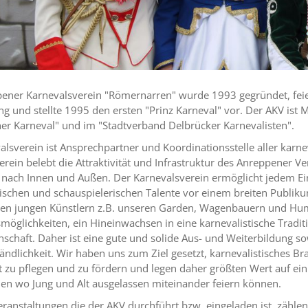
ener Karnevalsverein "Römernarren" wurde 1993 gegründet, fei
ng und stellte 1995 den ersten "Prinz Karneval" vor. Der AKV ist 
her Karneval" und im "Stadtverband Delbrücker Karnevalisten".
lsverein ist Ansprechpartner und Koordinationsstelle aller karnev
erein belebt die Attraktivität und Infrastruktur des Anreppener V
nach Innen und Außen. Der Karnevalsverein ermöglicht jedem Ei
tischen und schauspielerischen Talente vor einem breiten Publiku
en jungen Künstlern z.B. unseren Garden, Wagenbauern und Humo
smöglichkeiten, ein Hineinwachsen in eine karnevalistische Tradit
schaft. Daher ist eine gute und solide Aus- und Weiterbildung so
tändlichkeit. Wir haben uns zum Ziel gesetzt, karnevalistisches
it zu pflegen und zu fördern und legen daher größten Wert auf ein
en wo Jung und Alt ausgelassen miteinander feiern können.
Veranstaltungen die der AKV durchführt bzw. eingeladen ist, zähl