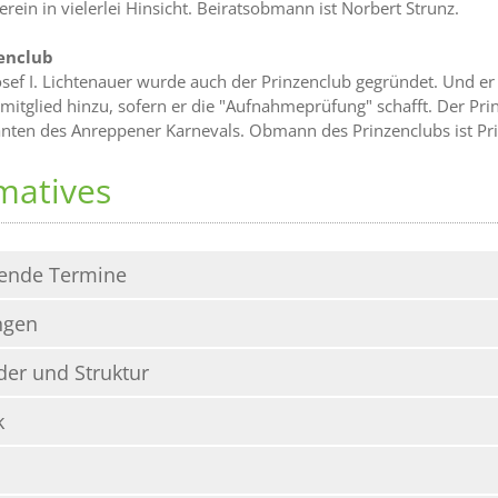
rein in vielerlei Hinsicht. Beiratsobmann ist Norbert Strunz.
enclub
osef I. Lichtenauer wurde auch der Prinzenclub gegründet. Und er s
mitglied hinzu, sofern er die "Aufnahmeprüfung" schafft. Der Pri
nten des Anreppener Karnevals. Obmann des Prinzenclubs ist Prinz
matives
ende Termine
ngen
der und Struktur
k