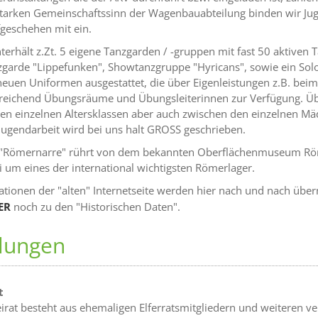
tarken Gemeinschaftssinn der Wagenbauabteilung binden wir Juge
fgeschehen mit ein.
terhält z.Zt. 5 eigene Tanzgarden / -gruppen mit fast 50 aktiven
garde "Lippefunken", Showtanzgruppe "Hyricans", sowie ein Solo
 neuen Uniformen ausgestattet, die über Eigenleistungen z.B. bei
reichend Übungsräume und Übungsleiterinnen zur Verfügung. Üb
en einzelnen Altersklassen aber auch zwischen den einzelnen Mä
Jugendarbeit wird bei uns halt GROSS geschrieben.
Römernarre" rührt von dem bekannten Oberflächenmuseum Römer
i um eines der international wichtigsten Römerlager.
ationen der "alten" Internetseite werden hier nach und nach übe
ER
noch zu den "Historischen Daten".
ilungen
t
irat besteht aus ehemaligen Elferratsmitgliedern und weiteren ver