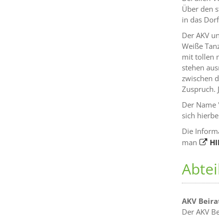
Über den s
in das Dor
Der AKV un
Weiße Tanz
mit tollen
stehen aus
zwischen d
Zuspruch. 
Der Name "
sich hierbe
Die Inform
man
HI
Abte
AKV Beira
Der AKV Be